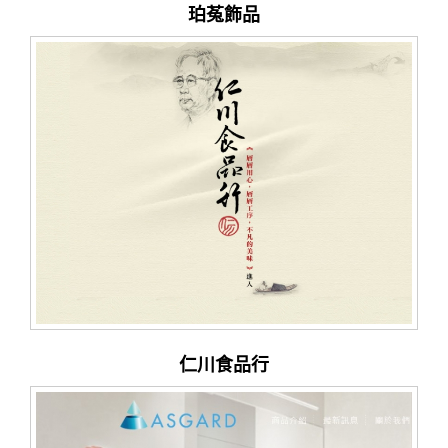
珀菟飾品
仁川食品行